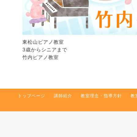
東松山ピアノ教室
3歳からシニアまで
竹内ピアノ教室
トップページ
講師紹介
教室理念・指導方針
教