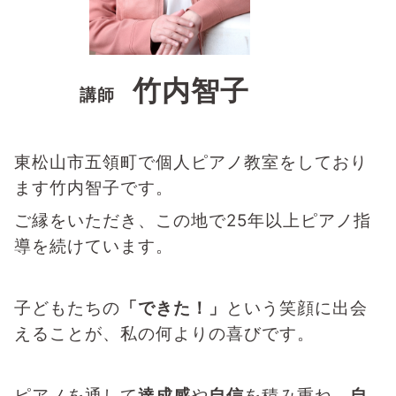
竹内智子
講師
東松山市五領町で個人ピアノ教室をしており
ます竹内智子です。
ご縁をいただき、この地で
25年以上
ピアノ指
導を続けています。
子どもたちの
「できた！」
という笑顔に出会
えることが、私の何よりの喜びです。
ピアノを通して
達成感
や
自信
を積み重ね、
自