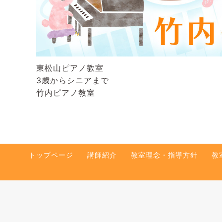
東松山ピアノ教室
3歳からシニアまで
竹内ピアノ教室
トップページ
講師紹介
教室理念・指導方針
教