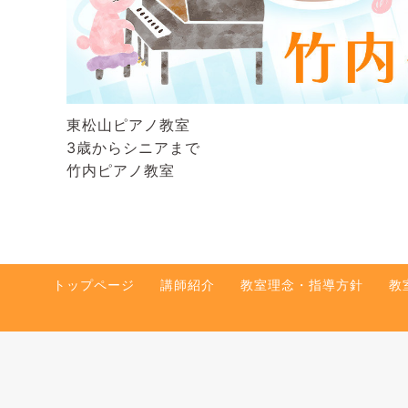
東松山ピアノ教室
3歳からシニアまで
竹内ピアノ教室
トップページ
講師紹介
教室理念・指導方針
教