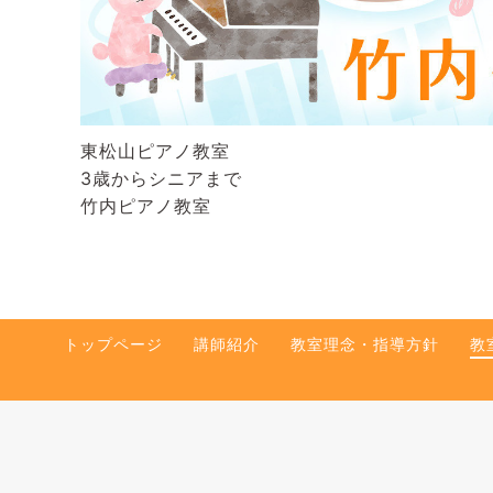
東松山ピアノ教室
3歳からシニアまで
竹内ピアノ教室
トップページ
講師紹介
教室理念・指導方針
教