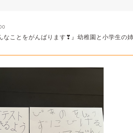
:00
こんなことをがんばります❣』幼稚園と小学生の
）