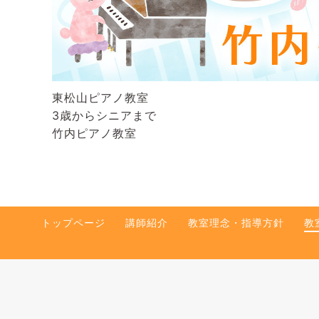
東松山ピアノ教室
3歳からシニアまで
竹内ピアノ教室
トップページ
講師紹介
教室理念・指導方針
教