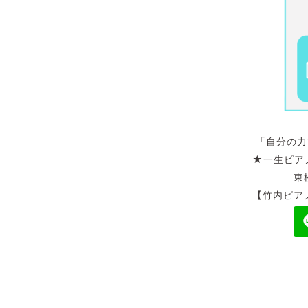
「自分の力でピア
★一生ピアノが楽
東松山市五
【竹内ピアノ教室