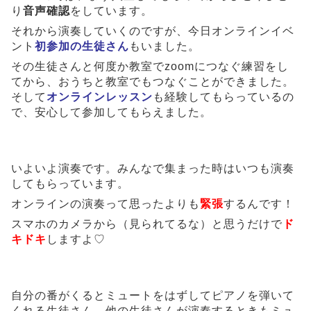
り
音声確認
をしています。
それから演奏していくのですが、今日オンラインイベ
ント
初参加の生徒さん
もいました。
その生徒さんと何度か教室でzoomにつなぐ練習をし
てから、おうちと教室でもつなぐことができました。
そして
オンラインレッスン
も経験してもらっているの
で、安心して参加してもらえました。
いよいよ演奏です。みんなで集まった時はいつも演奏
してもらっています。
オンラインの演奏って思ったよりも
緊張
するんです！
スマホのカメラから（見られてるな）と思うだけで
ド
キドキ
しますよ♡
自分の番がくるとミュートをはずしてピアノを弾いて
くれる生徒さん。他の生徒さんが演奏するときもミュ