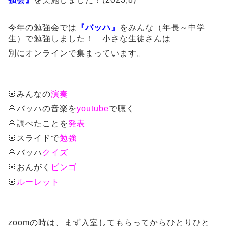
今年の勉強会では
『バッハ』
をみんな（年長～中学
生）で勉強しました！ 小さな生徒さんは
別にオンラインで集まっています。
🌸みんなの
演奏
🌸バッハの音楽を
youtube
で聴く
🌸調べたことを
発表
🌸スライドで
勉強
🌸バッハ
クイズ
🌸おんがく
ビンゴ
🌸
ルーレット
zoomの時は、まず入室してもらってからひとりひと