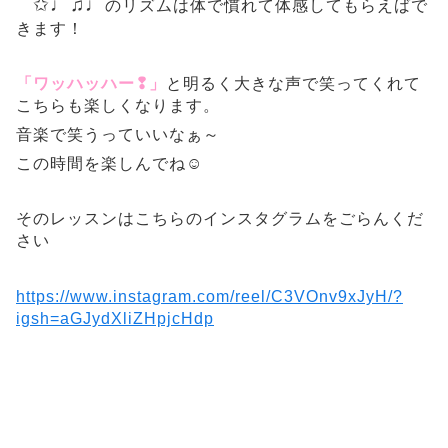
✩♩♫♩
のリズムは体で慣れて体感してもらえばで
きます！
「ワッハッハー❢」
と明るく大きな声で笑ってくれて
こちらも楽しくなります。
音楽で笑うっていいなぁ～
この時間を楽しんでね☺
そのレッスンはこちらのインスタグラムをごらんくだ
さい
https://www.instagram.com/reel/C3VOnv9xJyH/?
igsh=aGJydXliZHpjcHdp