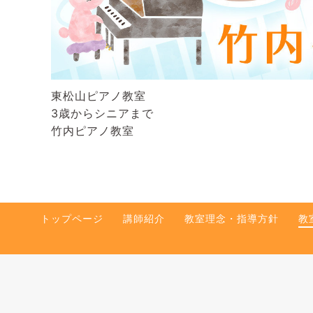
東松山ピアノ教室
3歳からシニアまで
竹内ピアノ教室
トップページ
講師紹介
教室理念・指導方針
教