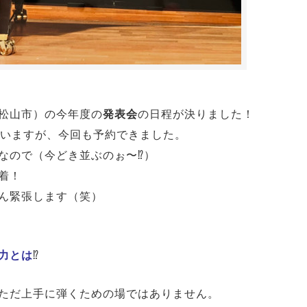
松山市）の今年度の
発表会
の日程が決りました！
ていますが、今回も予約できました。
なので（今どき並ぶのぉ〜⁉︎）
着！
ばん緊張します（笑）
力とは
⁉️
ただ上手に弾くための場ではありません。