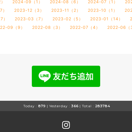
2）
2024-09（1）
2024-08（6）
2024-07（1）
20
（7）
2023-12（3）
2023-11（2）
2023-10（1）
20
（7）
2023-03（7）
2023-02（5）
2023-01（14）
022-09（9）
2022-08（3）
2022-07（4）
2022-06（
Today :
879
| Yesterday :
366
| Total :
283784